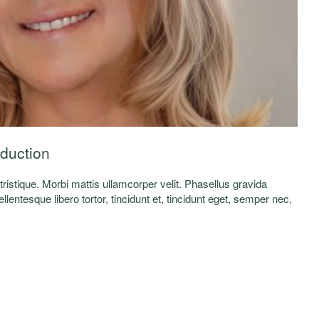
oduction
a tristique. Morbi mattis ullamcorper velit. Phasellus gravida
lentesque libero tortor, tincidunt et, tincidunt eget, semper nec,
elis. Nunc egestas, augue at pellentesque laoreet.