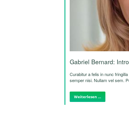
Gabriel Bernard: Intr
Curabitur a felis in nunc fringill
semper nisi. Nullam vel sem. Pel
quam. Sed hendrerit. Morbi ac f
Weiterlesen …