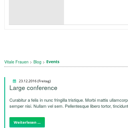
Vitale Frauen
Blog
Events
23.12.2016
(Freitag)
Large conference
Curabitur a felis in nunc fringilla tristique. Morbi mattis ullamcor
semper nisi. Nullam vel sem. Pellentesque libero tortor, tincidunt
quam. Sed hendrerit. Morbi ac felis. Nunc egestas, augue at pel
Weiterlesen …