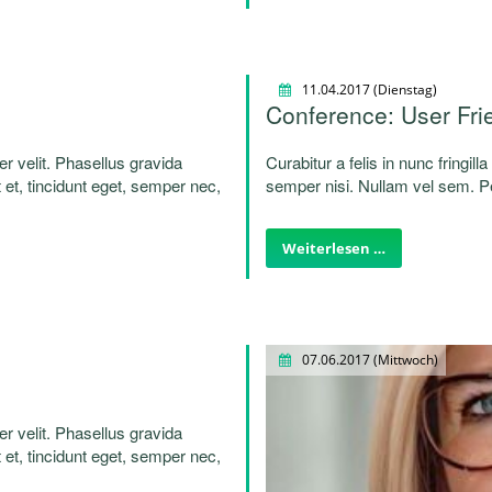
11.04.2017
(Dienstag)
Conference: User Fri
per velit. Phasellus gravida
Curabitur a felis in nunc fringill
 et, tincidunt eget, semper nec,
semper nisi. Nullam vel sem. Pel
lentesque laoreet.
quam. Sed hendrerit. Morbi ac f
Weiterlesen …
07.06.2017
(Mittwoch)
per velit. Phasellus gravida
 et, tincidunt eget, semper nec,
lentesque laoreet.