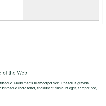
e of the Web
a tristique. Morbi mattis ullamcorper velit. Phasellus gravida
lentesque libero tortor, tincidunt et, tincidunt eget, semper nec,
elis. Nunc egestas, augue at pellentesque laoreet.