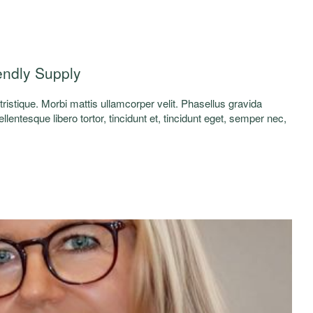
endly Supply
a tristique. Morbi mattis ullamcorper velit. Phasellus gravida
lentesque libero tortor, tincidunt et, tincidunt eget, semper nec,
elis. Nunc egestas, augue at pellentesque laoreet.