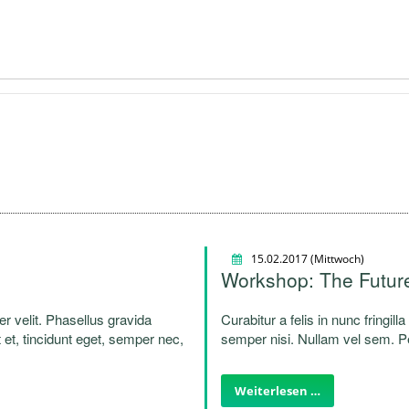
15.02.2017
(Mittwoch)
Workshop: The Futur
per velit. Phasellus gravida
Curabitur a felis in nunc fringill
 et, tincidunt eget, semper nec,
semper nisi. Nullam vel sem. Pel
lentesque laoreet.
quam. Sed hendrerit. Morbi ac f
Weiterlesen …