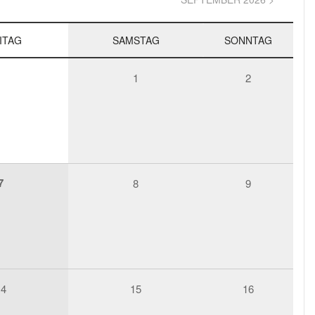
ITAG
SAMSTAG
SONNTAG
1
2
7
8
9
14
15
16